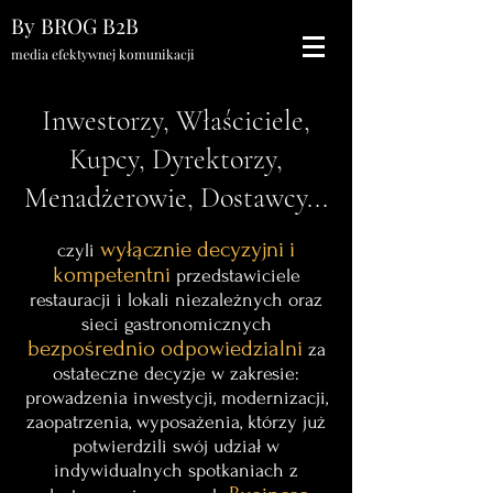
By BROG B2B
media efektywnej komunikacji
Inwestorzy, Właściciele,
Kupcy, Dyrektorzy,
Menadżerowie, Dostawcy...
wyłącznie decyzyjni i
czyli
kompetentni
przedstawiciele
restauracji i lokali niezależnych oraz
sieci gastronomicznych
bezpośrednio odpowiedzialni
za
ostateczne decyzje w zakresie:
prowadzenia inwestycji, modernizacji,
zaopatrzenia, wyposażenia, którzy już
potwierdzili swój udział w
indywidualnych spotkaniach z