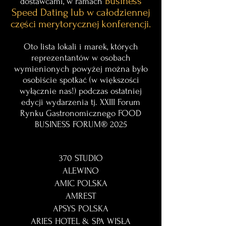
Business
dostawcami, w ramach
Speed Dating lub w całodziennej
części merytorycznej konferencji.
Oto lista lokali i marek, których
reprezentantów w osobach
wymienionych powyżej można było
osobiście spotkać (w większości
wyłącznie nas!) podczas ostatniej
edycji wydarzenia tj. XXIII Forum
Rynku Gastronomicznego FOOD
BUSINESS FORUM®
2025
370 STUDIO
ALEWINO
AMIC POLSKA
AMREST
APSYS POLSKA
ARIES HOTEL & SPA WISŁA